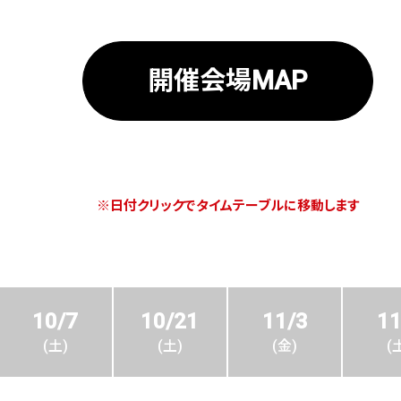
開催会場MAP
※日付
クリック
でタイムテーブルに移動します
10/7
10/21
11/3
11
土
土
金