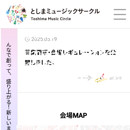
としまミュージックサークル
2025.05.19
みんなで創って、盛り上がる
みんなで創って、盛り上がる
2025
募集要項・会場レギュレーションを公
9月20日(土)～11月15日(土)ま
開しました。
での土曜日
開催
（10月25日(土)を除く）
6月2日（月）〜参加アーティストエントリー開始！！
more
！
！
会場MAP