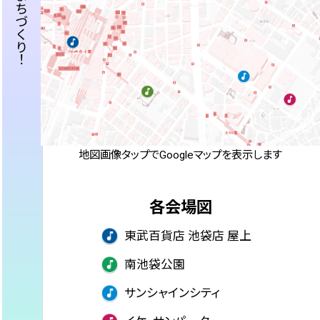
新しいまちづくり
新しいまちづくり
！
！
地図画像タップでGoogleマップを表示します
各会場図
東武百貨店 池袋店 屋上
南池袋公園
サンシャインシティ